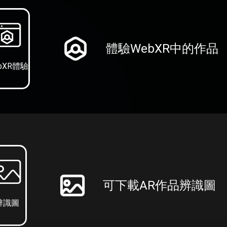
體驗WebXR中的作品
bXR體驗
可下載AR作品辨識圖
辨識圖