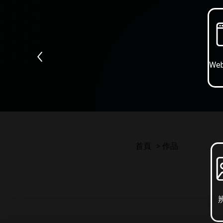
We
首頁
作品